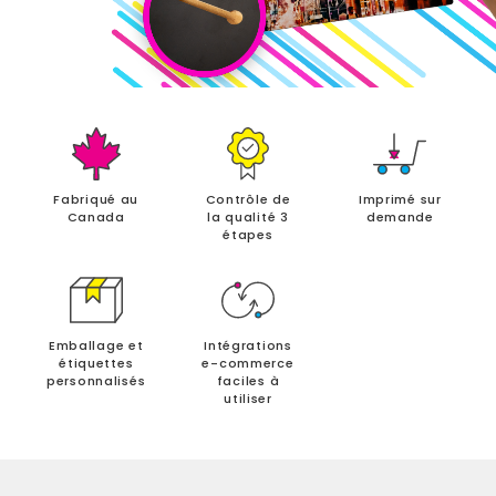
Fabriqué au
Contrôle de
Imprimé sur
Canada
la qualité 3
demande
étapes
Emballage et
Intégrations
étiquettes
e-commerce
personnalisés
faciles à
utiliser