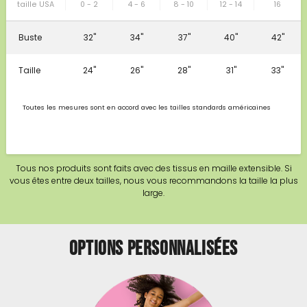
taille USA
0 - 2
4 - 6
8 - 10
12 - 14
16
Buste
32"
34"
37"
40"
42"
Taille
24"
26"
28"
31"
33"
Toutes les mesures sont en accord avec les tailles standards américaines
Tous nos produits sont faits avec des tissus en maille extensible. Si
vous êtes entre deux tailles, nous vous recommandons la taille la plus
large.
Options personnalisées