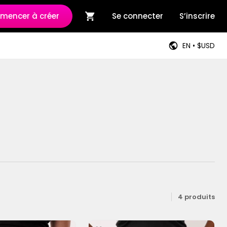
encer à créer
Se connecter
S’inscrire
EN • $USD
4 produits