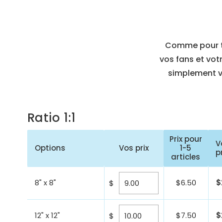
Comme pour to
vos fans et vot
simplement vo
Ratio 1:1
Prix pour
V
Options
Vos prix
1-5
p
articles
8" x 8"
$
6.50
$
$
12" x 12"
$
7.50
$
$