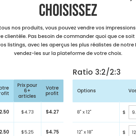
choisissez
us nos produits, vous pouvez vendre vos impressions u
re clientèle. Pas besoin de commander quoi que ce soit
s listings, avec les aperçus les plus réalistes de notre 
vendez-les sur la plateforme de votre choix.
Ratio 3:2/2:3
Prix pour
otre
Votre
6+
Options
Vos
rofit
profit
articles
2.50
$
4.73
$
4.27
8" x 12"
$
2.50
$
5.25
$
4.75
12" x 18"
$