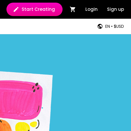
Start Creating
Login
Sign up
EN • $USD