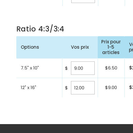
Ratio 4:3/3:4
Prix pour
V
Options
Vos prix
1-5
p
articles
7.5" x 10"
$
6.50
$
$
12" x 16"
$
9.00
$
$