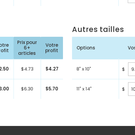
Autres tailles
Prix pour
otre
Votre
6+
Options
Vos
rofit
profit
articles
2.50
$
4.73
$
4.27
8" x 10"
$
3.00
$
6.30
$
5.70
11" x 14"
$