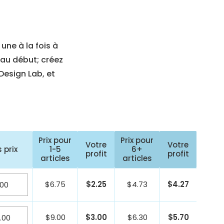
ne à la fois à
 au début; créez
Design Lab, et
Prix pour
Prix pour
Votre
Votre
 prix
1-5
6+
profit
profit
articles
articles
$
6.75
$
2.25
$
4.73
$
4.27
$
9.00
$
3.00
$
6.30
$
5.70