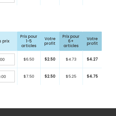
Prix pour
Prix pour
Votre
Votre
 prix
1-5
6+
profit
profit
articles
articles
$
6.50
$
2.50
$
4.73
$
4.27
$
7.50
$
2.50
$
5.25
$
4.75