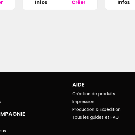
er
Infos
Créer
Infos
AIDE
g
Création de produits
s
Impression
Production & Expédition
OMPAGNIE
Tous les guides et FAQ
ous