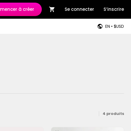
encer à créer
Se connecter
S’inscrire
EN • $USD
4 produits