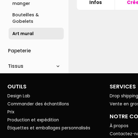
Infos
Cré
manger
Bouteilles &
Gobelets
Art mural
Papeterie
Tissus
OUTILS
SERVICES
Design Lab
Drop shippin
Commander des échantillons
Vente en gro
Prix
NOTRE C
Production et expédition
À propos
Étiquettes et emballages personnalisés
Contactez-n