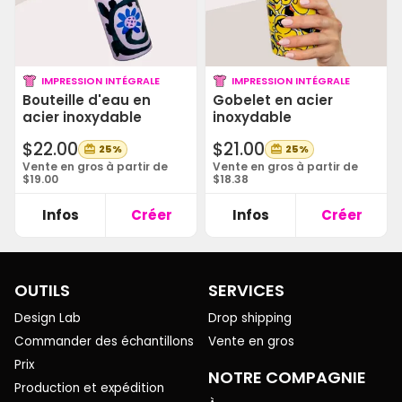
IMPRESSION INTÉGRALE
IMPRESSION INTÉGRALE
Bouteille d'eau en
Gobelet en acier
acier inoxydable
inoxydable
$22.00
$21.00
25%
25%
Vente en gros à partir de
Vente en gros à partir de
$19.00
$18.38
Infos
Créer
Infos
Créer
OUTILS
SERVICES
Design Lab
Drop shipping
Commander des échantillons
Vente en gros
Prix
NOTRE COMPAGNIE
Production et expédition